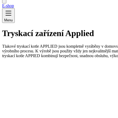
E-shop
Menu
Tryskací zařízení Applied
Tlakové tryskací kotle APPLIED jsou kompletně vyráběny v domovském
výrobního procesu. K výrobě jsou použity vždy jen nejkvalitnější mate
tryskací kotle APPIED kombinují bezpečnost, snadnou obsluhu, výkon,