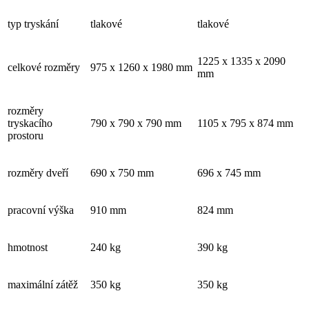
typ tryskání
tlakové
tlakové
1225 x 1335 x 2090
celkové rozměry
975 x 1260 x 1980 mm
mm
rozměry
tryskacího
790 x 790 x 790 mm
1105 x 795 x 874 mm
prostoru
rozměry dveří
690 x 750 mm
696 x 745 mm
pracovní výška
910 mm
824 mm
hmotnost
240 kg
390 kg
maximální zátěž
350 kg
350 kg