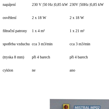
napájení
230 V |50 Hz |0,85 kW
230V |50Hz |0,85 kW
osvětlení
2 x 18 W
2 x 18 W
filtrační patrony
1 x 4 m²
1 x 21 m²
spotřeba vzduchu
cca 3 m3/min
cca 3 m3/min
(tryska 8 mm)
při 4 barech
při 4 barech
cyklon
ne
ano