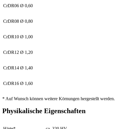
CrDR06
Ø 0,60
CrDR08
Ø 0,80
CrDR10
Ø 1,00
CrDR12
Ø 1,20
CrDR14
Ø 1,40
CrDR16
Ø 1,60
* Auf Wunsch können weitere Körnungen hergestellt werden.
Physikalische Eigenschaften
Härte*
ca. 320 HV